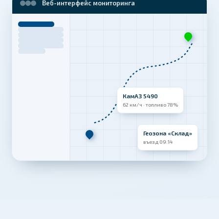
Веб-интерфейс мониторинга
КамАЗ 5490
62 км/ч · топливо 78%
Геозона «Склад»
въезд 09:14