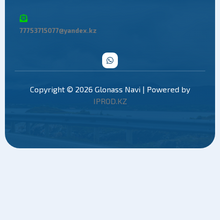
77753715077@yandex.kz
Copyright © 2026 Glonass Navi | Powered by
IPROD.KZ