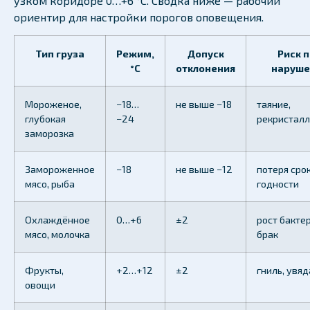
узком коридоре 0…+6 °C. Сводка ниже — рабочий
ориентир для настройки порогов оповещения.
Тип груза
Режим,
Допуск
Риск 
°C
отклонения
наруше
Мороженое,
−18…
не выше −18
таяние,
глубокая
−24
рекристал
заморозка
Замороженное
−18
не выше −12
потеря сро
мясо, рыба
годности
Охлаждённое
0…+6
±2
рост бактер
мясо, молочка
брак
Фрукты,
+2…+12
±2
гниль, увя
овощи